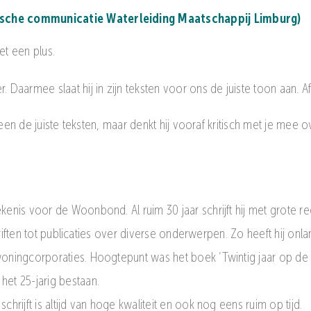
ische communicatie Waterleiding Maatschappij Limburg)
t een plus.
r. Daarmee slaat hij in zijn teksten voor ons de juiste toon aan. A
et alleen de juiste teksten, maar denkt hij vooraf kritisch met je m
enis voor de Woonbond. Al ruim 30 jaar schrijft hij met grote 
schriften tot publicaties over diverse onderwerpen. Zo heeft hij
ningcorporaties. Hoogtepunt was het boek ‘Twintig jaar op de br
et 25-jarig bestaan.
rijft is altijd van hoge kwaliteit en ook nog eens ruim op tijd.